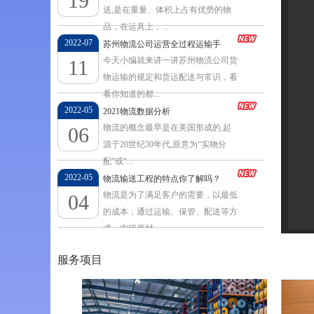
19
送,是在重量、体积上占有优势的物
品，在运具上，...
2022-07
苏州物流公司运营全过程运输手
今天小编就来讲一讲苏州物流公司货
11
续
物运输的规定和货运配送与常识，看
看你知道的都...
2022-05
2021物流数据分析
物流的概念最早是在美国形成的,起
06
源于20世纪30年代,原意为“实物分
配”或“...
2022-05
物流输送工程的特点你了解吗？
物流是为了满足客户的需要，以最低
04
的成本，通过运输、保管、配送等方
式，实现原材...
服务项目