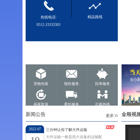
精品路线
热线电话:
0512-33333303
货物包装
报价服务
回单服务
昼夜取派
委托服务
总裁热线
新闻公告
金顺视
2022-07
三分钟让你了解大件运输
大件运输一般是指大设备的运输配